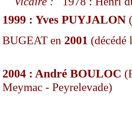
Vicaire :
1978 : Henri 
1999 : Yves PUYJALON
(
2001
BUGEAT en
(décédé
2004 : André BOULOC
(R
Meymac - Peyrelevade)