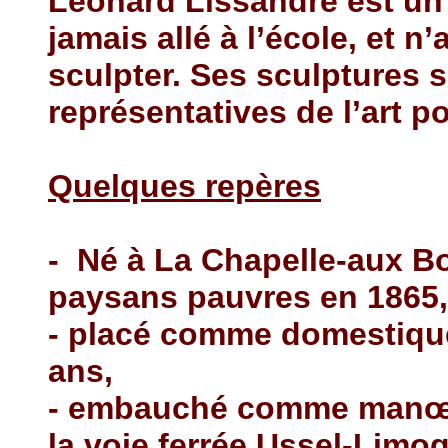
Léonard Lissandre est un 
jamais allé à l’école, et n
sculpter. Ses sculptures 
représentatives de l’art p
Quelques repères
-
Né à La Chapelle-aux Bo
paysans pauvres en 1865,
- placé comme domestique
ans,
- embauché comme manœuv
la voie ferrée Ussel-Limo